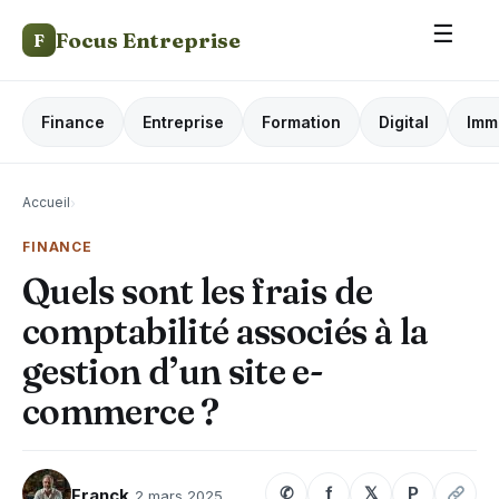
☰
Focus Entreprise
F
Finance
Entreprise
Formation
Digital
Imm
Accueil
›
FINANCE
Quels sont les frais de
comptabilité associés à la
gestion d’un site e-
commerce ?
✆
f
𝕏
P
Franck
2 mars 2025