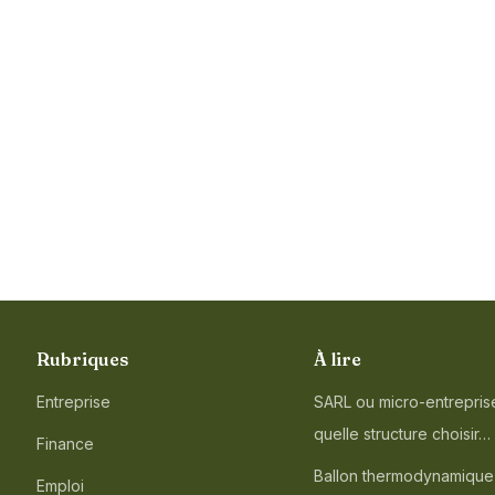
Rubriques
À lire
Entreprise
SARL ou micro-entreprise
quelle structure choisir…
Finance
Ballon thermodynamique
Emploi