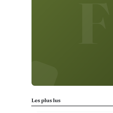
F
Les plus lus