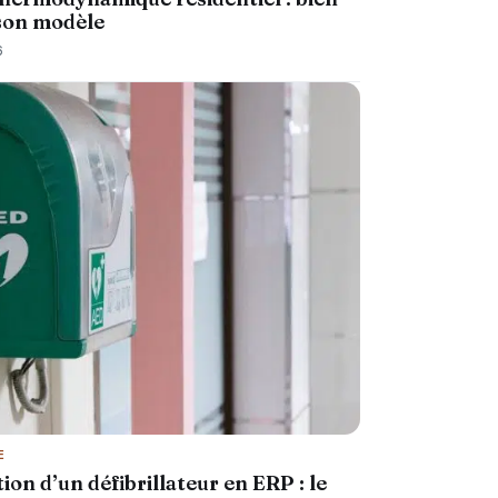
 son modèle
6
E
tion d’un défibrillateur en ERP : le