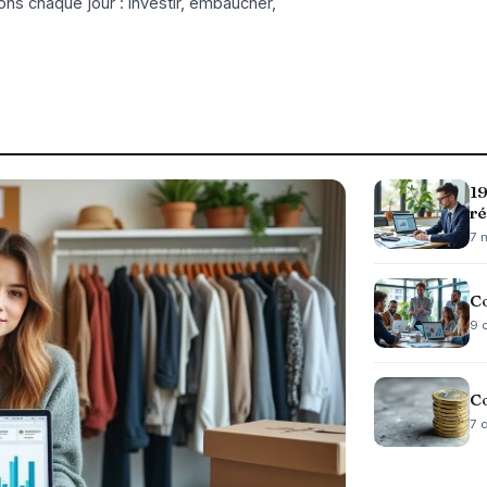
ons chaque jour : investir, embaucher,
19
ré
7 
Co
9 
Co
7 