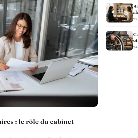
Bi
a
22
Co
e
24
ires : le rôle du cabinet