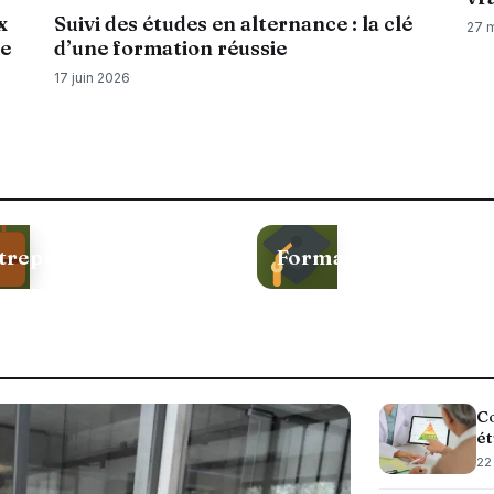
x
Suivi des études en alternance : la clé
27 
de
d’une formation réussie
17 juin 2026
treprise
Formation
Co
ét
22