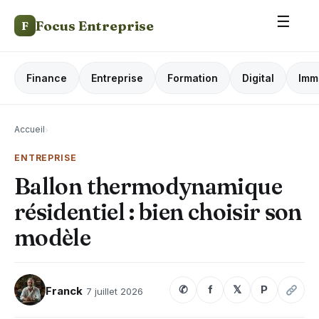
☰
Focus Entreprise
F
Finance
Entreprise
Formation
Digital
Imm
Accueil
›
ENTREPRISE
Ballon thermodynamique
résidentiel : bien choisir son
modèle
✆
f
𝕏
P
Franck
7 juillet 2026