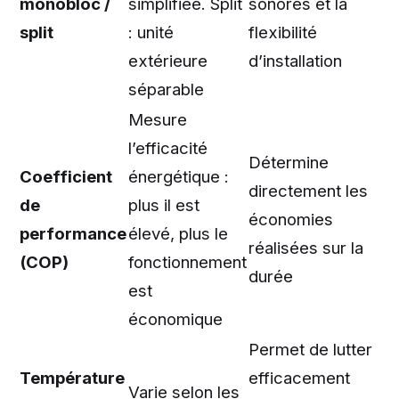
monobloc /
simplifiée. Split
sonores et la
split
: unité
flexibilité
extérieure
d’installation
séparable
Mesure
l’efficacité
Détermine
Coefficient
énergétique :
directement les
de
plus il est
économies
performance
élevé, plus le
réalisées sur la
(COP)
fonctionnement
durée
est
économique
Permet de lutter
Température
efficacement
Varie selon les