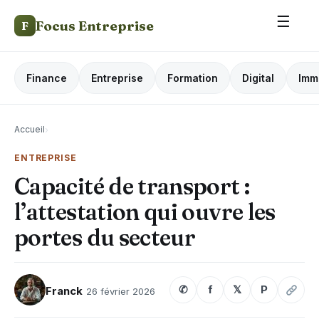
☰
Focus Entreprise
F
Finance
Entreprise
Formation
Digital
Imm
Accueil
›
ENTREPRISE
Capacité de transport :
l’attestation qui ouvre les
portes du secteur
✆
f
𝕏
P
Franck
26 février 2026