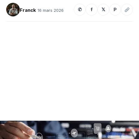
✆
f
𝕏
P
Franck
16 mars 2026