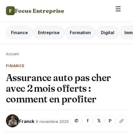
☰
Focus Entreprise
F
Finance
Entreprise
Formation
Digital
Imm
Accueil
›
FINANCE
Assurance auto pas cher
avec 2 mois offerts :
comment en profiter
✆
f
𝕏
P
Franck
6 novembre 2025