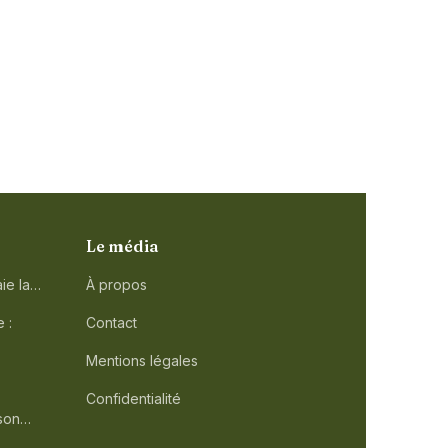
Le média
ie la…
À propos
 :
Contact
Mentions légales
Confidentialité
 son…