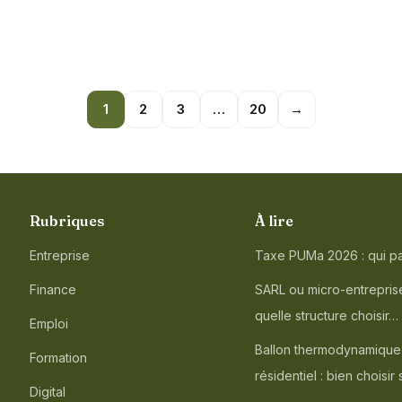
1
2
3
…
20
→
Rubriques
À lire
Entreprise
Taxe PUMa 2026 : qui pa
Finance
SARL ou micro-entreprise
quelle structure choisir…
Emploi
Ballon thermodynamique
Formation
résidentiel : bien choisir
Digital