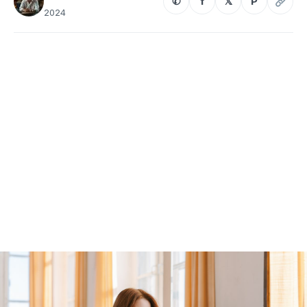
✆
f
𝕏
P
2024