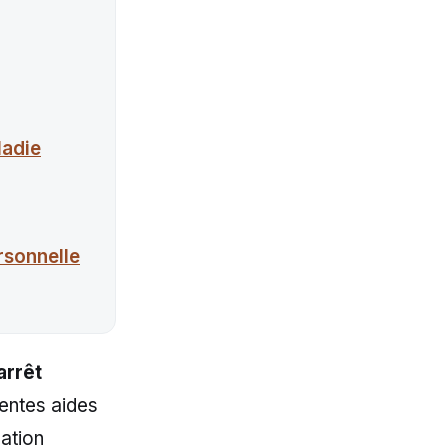
ladie
rsonnelle
arrêt
rentes aides
uation