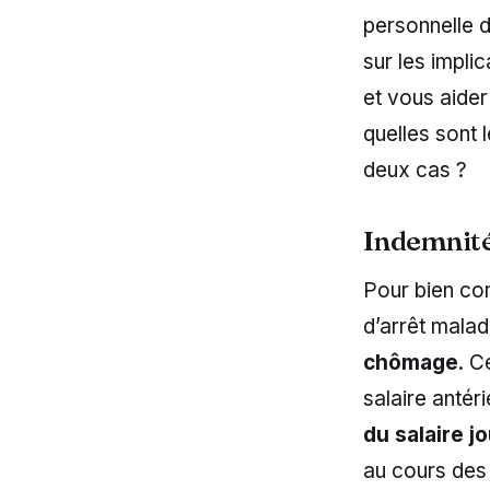
personnelle d
sur les impli
et vous aider
quelles sont 
deux cas ?
Indemnité
Pour bien co
d’arrêt malad
chômage
. C
salaire antér
du salaire j
au cours des 