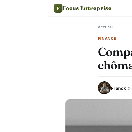
Focus Entreprise
F
Accueil
›
FINANCE
Compa
chômag
Franck
2 