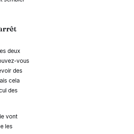
arrêt
ces deux
pouvez-vous
evoir des
ais cela
cul des
ie vont
e les