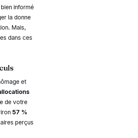
 bien informé
ger la donne
ion. Mais,
ues dans ces
culs
chômage et
allocations
se de votre
viron
57 %
laires perçus