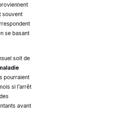
roviennent
t souvent
orrespondent
en se basant
nsuel soit de
maladie
s pourraient
is si l’arrêt
 des
ontants avant