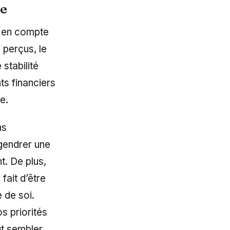
ie
e en compte
 perçus, le
stabilité
ts financiers
e.
ns
gendrer une
. De plus,
ait d’être
e de soi.
s priorités
ut sembler