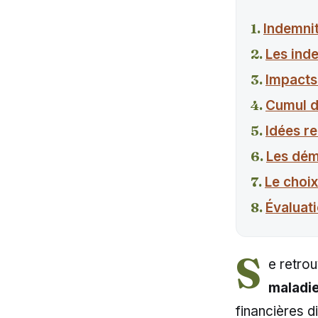
Indemni
Les inde
Impacts
Cumul de
Idées re
Les dém
Le choix
Évaluati
S
e retrou
maladi
financières d