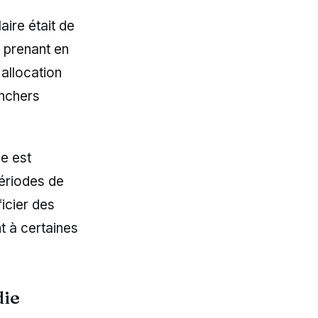
aire était de
n prenant en
allocation
anchers
e est
périodes de
ficier des
t à certaines
die