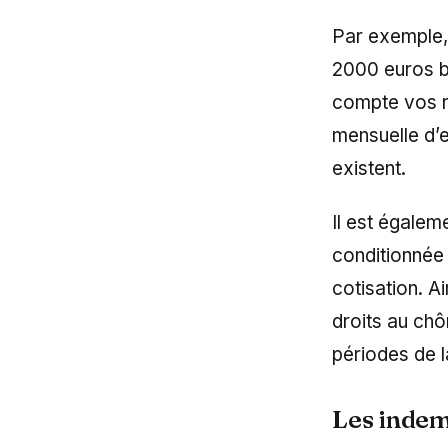
Par exemple, 
2000 euros br
compte vos re
mensuelle d’e
existent.
Il est égalem
conditionnée 
cotisation. Ai
droits au chô
périodes de l
Les indem