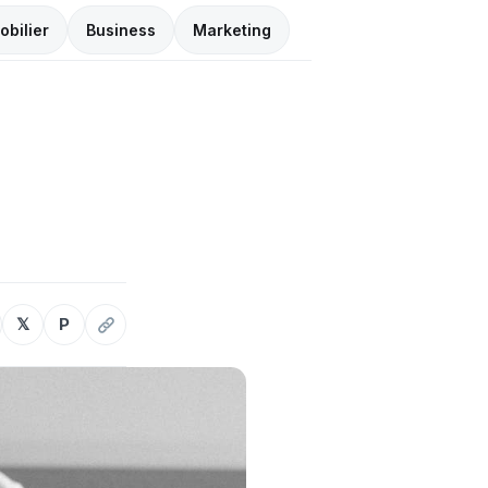
obilier
Business
Marketing
𝕏
P