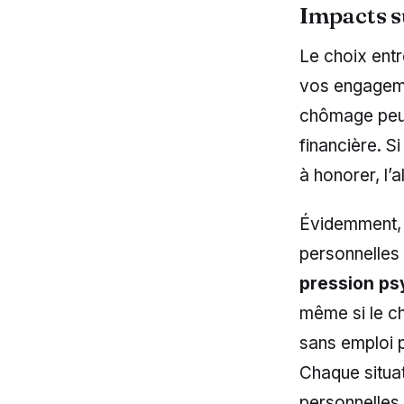
Impacts s
Le choix ent
vos engageme
chômage peut 
financière. 
à honorer, l’
Évidemment, a
personnelles
pression ps
même si le c
sans emploi p
Chaque situat
personnelles,