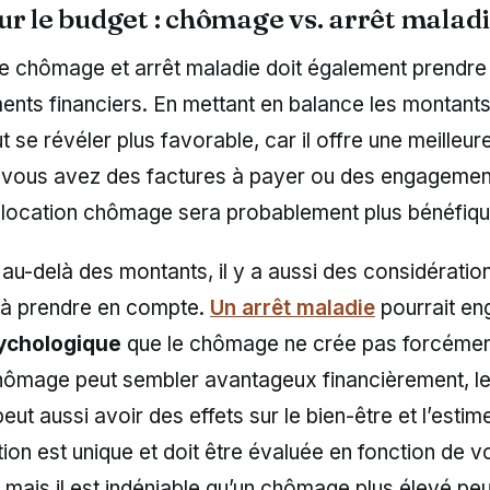
ur le budget : chômage vs. arrêt malad
re chômage et arrêt maladie doit également prendr
nts financiers. En mettant en balance les montants
se révéler plus favorable, car il offre une meilleure 
Si vous avez des factures à payer ou des engagemen
allocation chômage sera probablement plus bénéfiqu
u-delà des montants, il y a aussi des considératio
 à prendre en compte.
Un arrêt maladie
pourrait en
ychologique
que le chômage ne crée pas forcément
hômage peut sembler avantageux financièrement, le f
eut aussi avoir des effets sur le bien-être et l’estim
ion est unique et doit être évaluée en fonction de vo
 mais il est indéniable qu’un chômage plus élevé pe