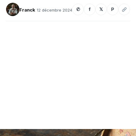
✆
f
𝕏
P
Franck
12 décembre 2024