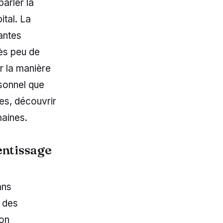
arler la
ital. La
antes
rès peu de
r la manière
rsonnel que
es, découvrir
maines.
entissage
ans
 des
on