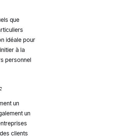
els que
ticuliers
on idéale pour
nitier à la
rs personnel
F
ment un
galement un
entreprises
es clients