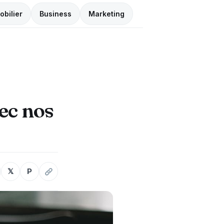
obilier
Business
Marketing
ec nos
𝕏
P