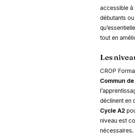
accessible à 
débutants ou 
qu’essentiell
tout en améli
Les nivea
CROP Formati
Commun de 
l’apprentissa
déclinent en 
Cycle A2
pou
niveau est co
nécessaires.