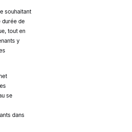
ne souhaitant
e durée de
e, tout en
enants y
es
met
des
au se
nants dans