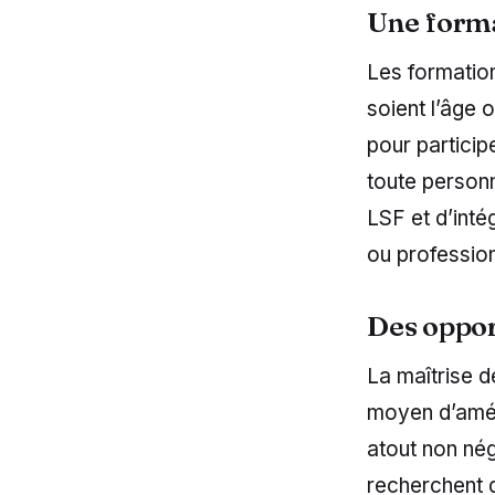
Une forma
Les formatio
soient l’âge 
pour particip
toute personne
LSF et d’int
ou profession
Des oppor
La maîtrise d
moyen d’amél
atout non nég
recherchent 