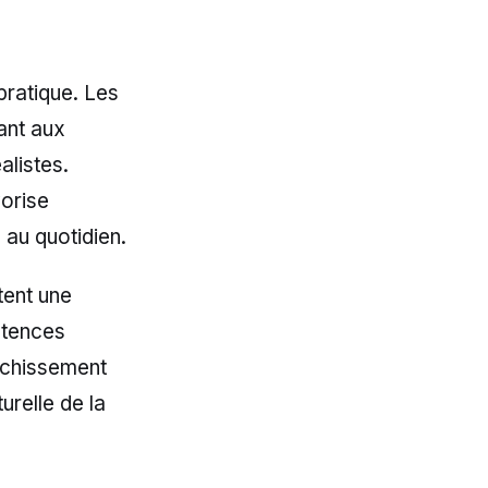
pratique. Les
tant aux
alistes.
vorise
e au quotidien.
tent une
étences
richissement
urelle de la