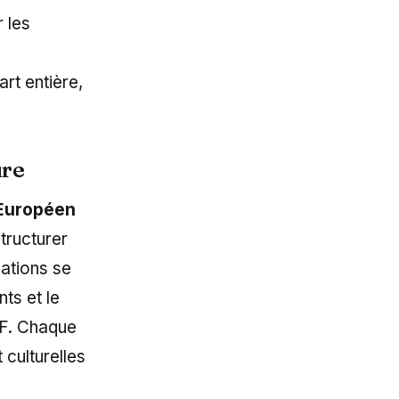
r les
rt entière,
ure
Européen
tructurer
mations se
ts et le
SF. Chaque
 culturelles