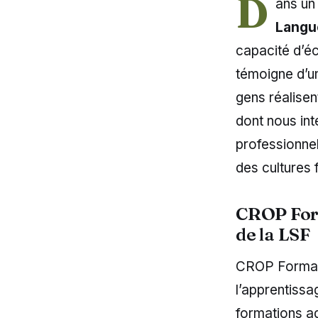
D
ans un
Langu
capacité d’é
témoigne d’un
gens réalise
dont nous int
professionnel
des cultures 
CROP Form
de la LSF
CROP Formati
l’apprentissa
formations a