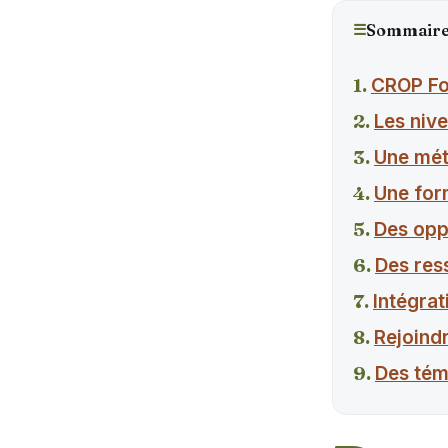
☰
Sommair
CROP For
Les niv
Une mét
Une for
Des opp
Des res
Intégrat
Rejoind
Des tém