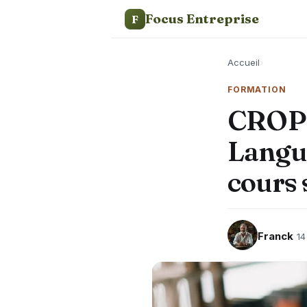
Focus Entreprise
F
Accueil
›
FORMATION
CROP 
Langue
cours 
Franck
14