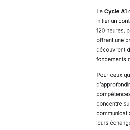
Le
Cycle A1
c
initier un co
120 heures, p
offrant une p
découvrent d
fondements d
Pour ceux qu
d’approfondir
compétences.
concentre su
communicatio
leurs échang