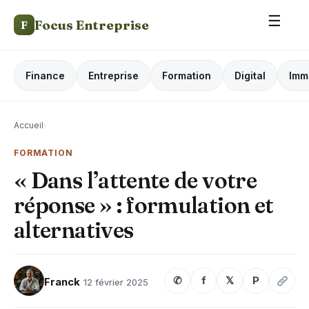
☰
Focus Entreprise
F
Finance
Entreprise
Formation
Digital
Imm
Accueil
›
FORMATION
« Dans l’attente de votre
réponse » : formulation et
alternatives
✆
f
𝕏
P
Franck
12 février 2025