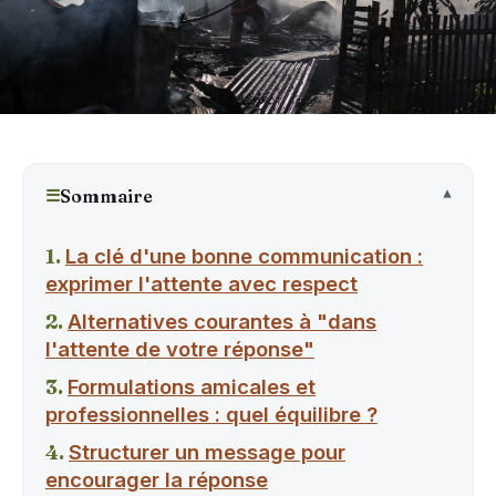
☰
Sommaire
La clé d'une bonne communication :
exprimer l'attente avec respect
Alternatives courantes à "dans
l'attente de votre réponse"
Formulations amicales et
professionnelles : quel équilibre ?
Structurer un message pour
encourager la réponse