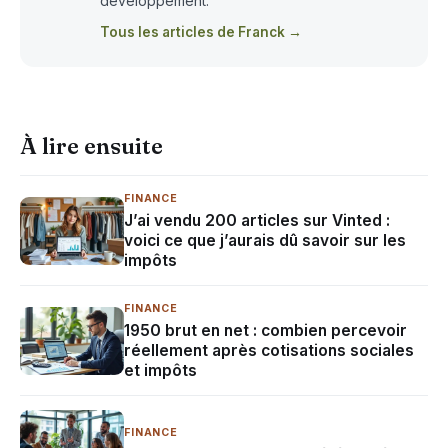
développement.
Tous les articles de Franck →
À lire ensuite
FINANCE
J’ai vendu 200 articles sur Vinted :
voici ce que j’aurais dû savoir sur les
impôts
FINANCE
1950 brut en net : combien percevoir
réellement après cotisations sociales
et impôts
FINANCE