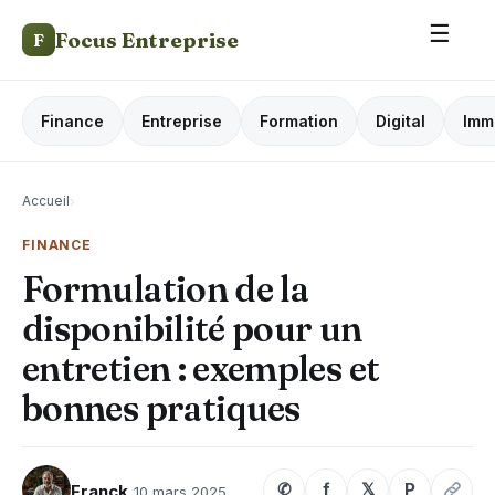
☰
Focus Entreprise
F
Finance
Entreprise
Formation
Digital
Imm
Accueil
›
FINANCE
Formulation de la
disponibilité pour un
entretien : exemples et
bonnes pratiques
✆
f
𝕏
P
Franck
10 mars 2025