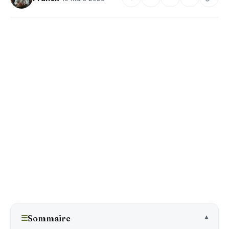
☰
Sommaire