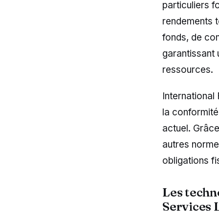
particuliers f
rendements to
fonds, de com
garantissant 
ressources.
International
la conformité
actuel. Grâc
autres normes
obligations fi
Les techno
Services 