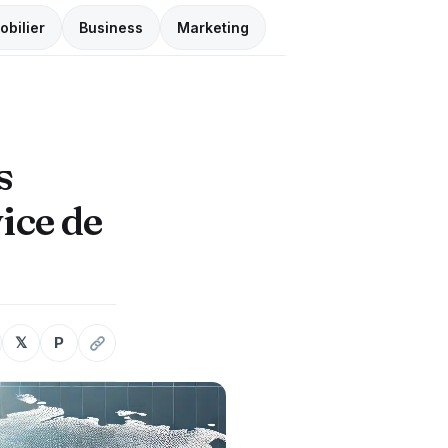
obilier
Business
Marketing
s
ice de
𝕏
P