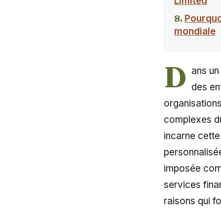
Limited
Pourquoi
mondiale
D
ans un
des en
organisation
complexes du 
incarne cette
personnalisée
imposée comm
services finan
raisons qui f