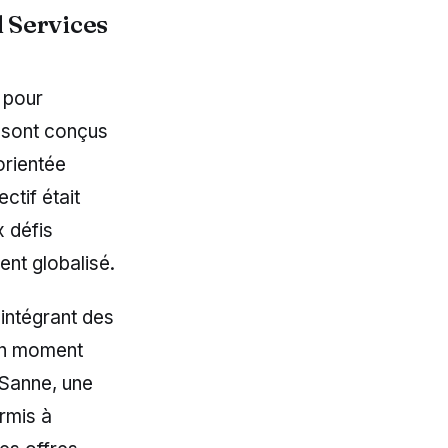
l Services
c pour
s sont conçus
orientée
ctif était
x défis
ent globalisé.
 intégrant des
Un moment
 Sanne, une
rmis à