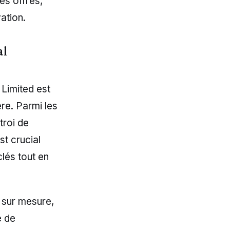
es offres,
ation.
al
 Limited est
ère. Parmi les
troi de
st crucial
clés tout en
 sur mesure,
e de