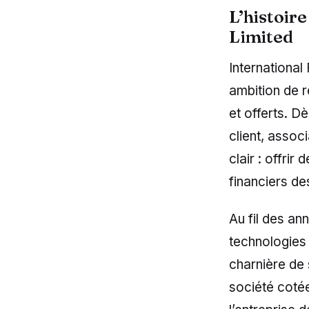
L’histoire
Limited
International
ambition de r
et offerts. D
client, associ
clair : offrir
financiers de
Au fil des an
technologies
charnière de 
société coté