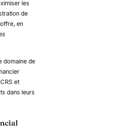
aximiser les
stration de
offre, en
es
le domaine de
inancier
 CRS et
ts dans leurs
ncial