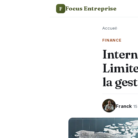
Focus Entreprise
F
Accueil
›
FINANCE
Intern
Limite
la ges
Franck
15