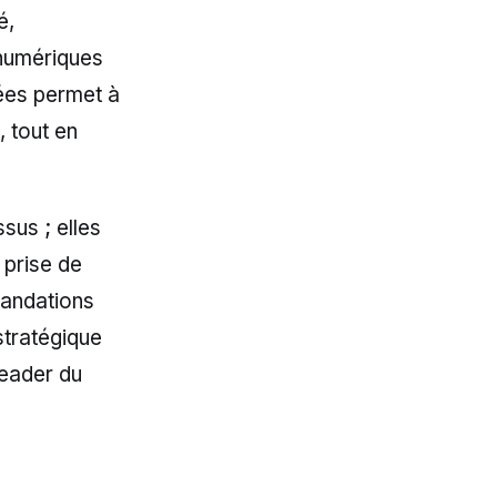
é,
s numériques
cées permet à
, tout en
sus ; elles
 prise de
mandations
 stratégique
leader du