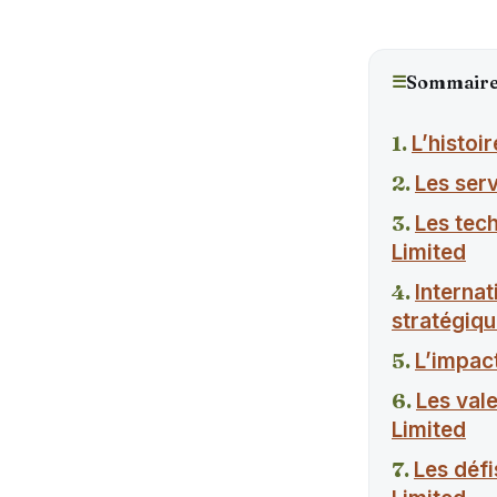
☰
Sommair
L’histoi
Les serv
Les tech
Limited
Internat
stratégiq
L’impact
Les vale
Limited
Les défi