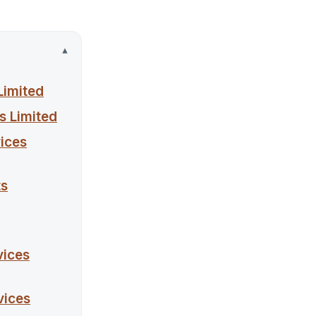
 Limited
s Limited
vices
ts
vices
vices