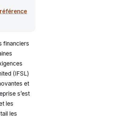
 référence
 financiers
aines
exigences
ited (IFSL)
nnovantes et
eprise s’est
t les
ail les