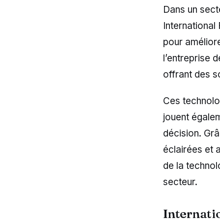
Dans un secte
International
pour amélior
l’entreprise 
offrant des so
Ces technolog
jouent égalem
décision. Gr
éclairées et a
de la technol
secteur.
Internatio