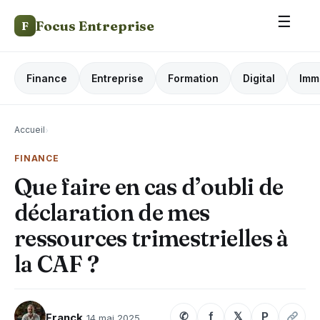
☰
Focus Entreprise
F
Finance
Entreprise
Formation
Digital
Imm
Accueil
›
FINANCE
Que faire en cas d’oubli de
déclaration de mes
ressources trimestrielles à
la CAF ?
✆
f
𝕏
P
Franck
14 mai 2025