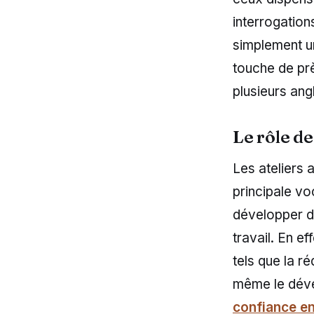
interrogation
simplement u
touche de pr
plusieurs ang
Le rôle de
Les ateliers 
principale vo
développer d
travail. En e
tels que la r
même le dév
confiance e