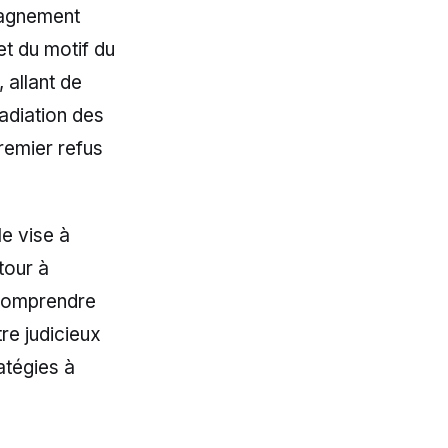
mpagnement
t du motif du
 allant de
adiation des
premier refus
le vise à
tour à
 comprendre
tre judicieux
atégies à