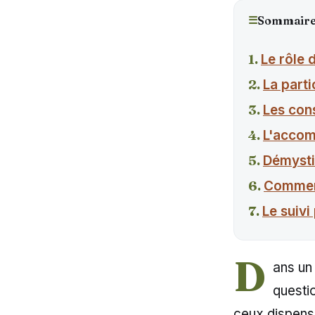
☰
Sommair
Le rôle 
La parti
Les con
L'accom
Démysti
Comment
Le suivi
D
ans un
questi
ceux dispens