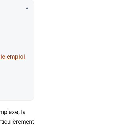
le emploi
mplexe, la
rticulièrement