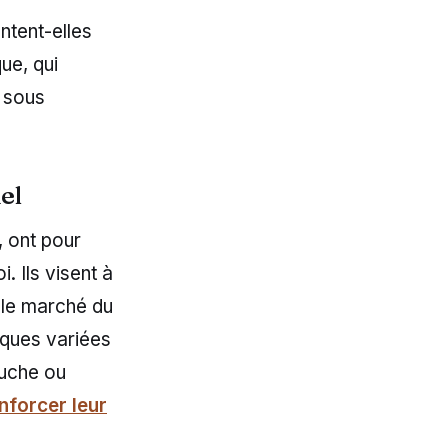
ntent-elles
ue, qui
 sous
el
, ont pour
. Ils visent à
 le marché du
iques variées
auche ou
enforcer leur