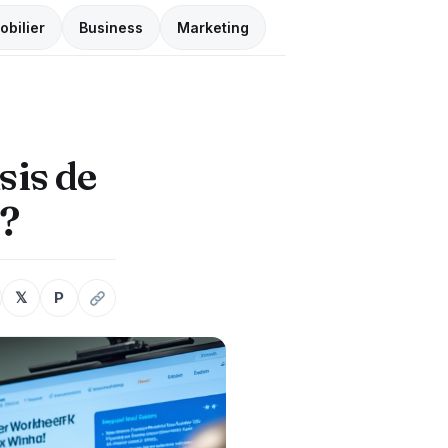
obilier
Business
Marketing
sis de
 ?
𝕏
P