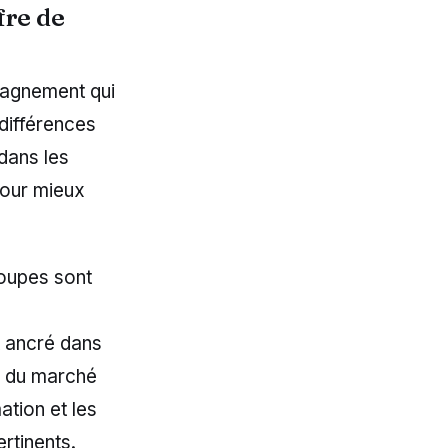
fre de
pagnement qui
 différences
dans les
pour mieux
roupes sont
t ancré dans
s du marché
ation et les
rtinents.