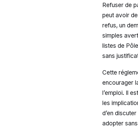
Refuser de pa
peut avoir d
refus, un dem
simples aver
listes de Pôl
sans justifica
Cette régleme
encourager la
l’emploi. Il 
les implicati
d’en discuter
adopter sans 