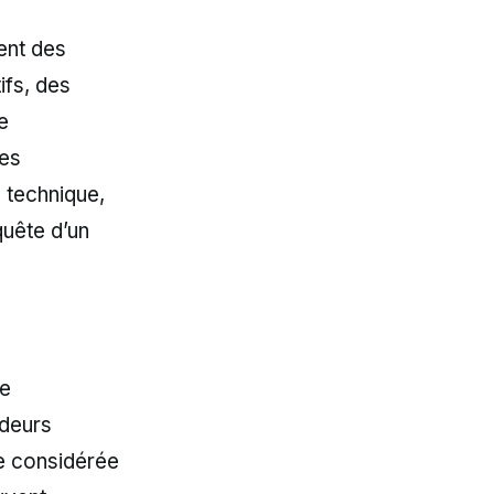
ment des
ifs, des
e
les
 technique,
quête d’un
se
ndeurs
re considérée