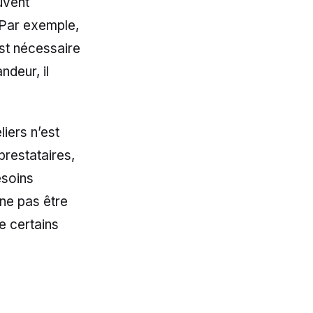
uvent
. Par exemple,
st nécessaire
ndeur, il
liers n’est
prestataires,
esoins
 ne pas être
e certains