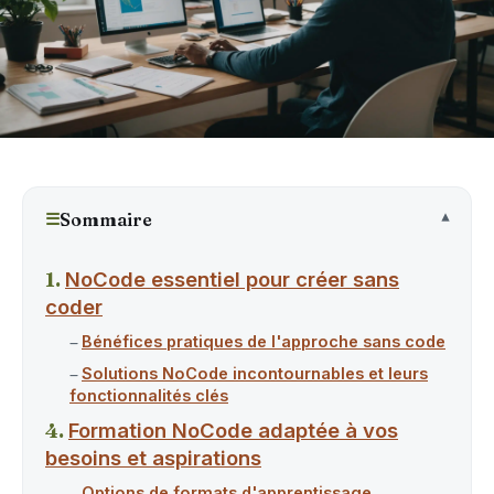
☰
Sommaire
NoCode essentiel pour créer sans
coder
Bénéfices pratiques de l'approche sans code
Solutions NoCode incontournables et leurs
fonctionnalités clés
Formation NoCode adaptée à vos
besoins et aspirations
Options de formats d'apprentissage