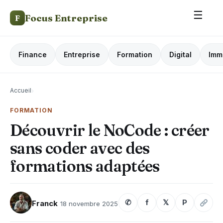
☰
Focus Entreprise
F
Finance
Entreprise
Formation
Digital
Imm
Accueil
›
FORMATION
Découvrir le NoCode : créer
sans coder avec des
formations adaptées
✆
f
𝕏
P
Franck
18 novembre 2025