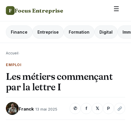
☰
Focus Entreprise
F
Finance
Entreprise
Formation
Digital
Imm
Accueil
›
EMPLOI
Les métiers commençant
par la lettre I
✆
f
𝕏
P
Franck
13 mai 2025