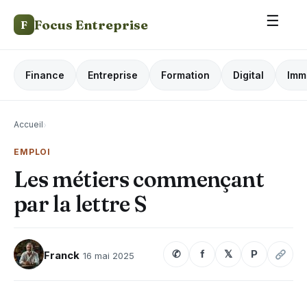
☰
Focus Entreprise
F
Finance
Entreprise
Formation
Digital
Imm
Accueil
›
EMPLOI
Les métiers commençant
par la lettre S
✆
f
𝕏
P
Franck
16 mai 2025