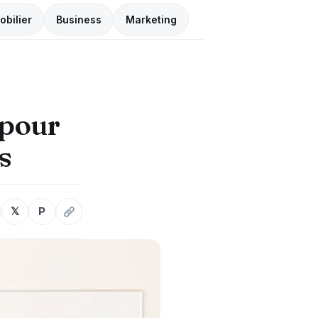
obilier
Business
Marketing
 pour
s
𝕏
P