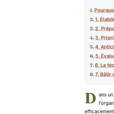
Pourquoi 
1. Établ
2. Prép
3. Prior
4. Antic
5. Évalu
6. La te
7. Bâtir
D
ans un
l’orga
efficacement 