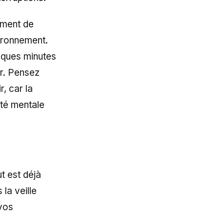
ement de
vironnement.
lques minutes
er. Pensez
, car la
rté mentale
t est déjà
la veille
vos