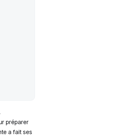
,
ur préparer
te a fait ses