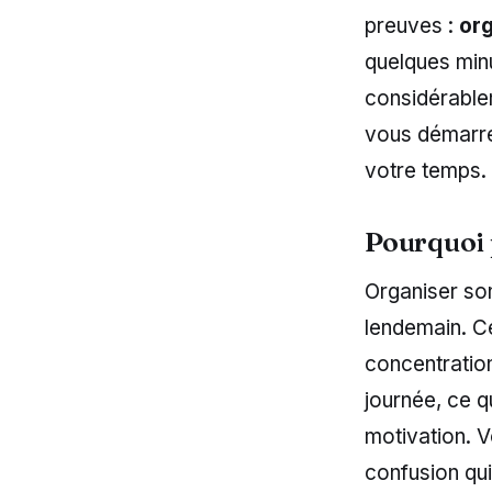
preuves :
org
quelques min
considérablem
vous démarrer
votre temps.
Pourquoi p
Organiser son
lendemain. Ce
concentration
journée, ce q
motivation. V
confusion qui