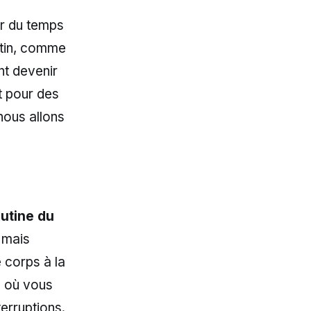
er du temps
matin, comme
nt devenir
t pour des
nous allons
outine du
 mais
e corps à la
e où vous
erruptions.