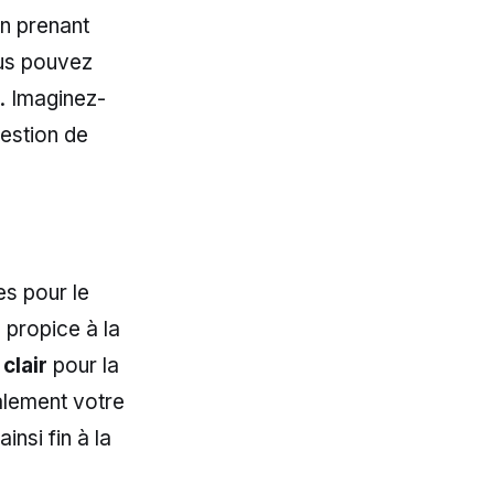
En prenant
ous pouvez
. Imaginez-
gestion de
es pour le
 propice à la
 clair
pour la
alement votre
insi fin à la