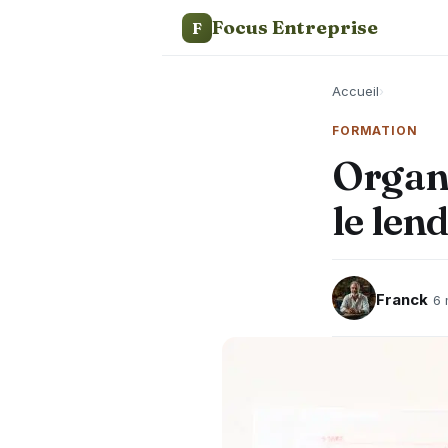
Focus Entreprise
F
Accueil
›
FORMATION
Organi
le len
Franck
6 