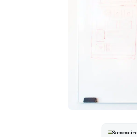
☰
Sommair