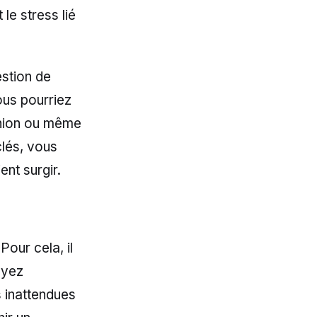
le stress lié
estion de
ous pourriez
éunion ou même
clés, vous
ent surgir.
Pour cela, il
oyez
s inattendues