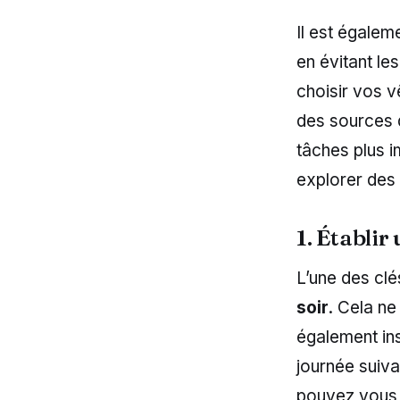
Il est égale
en évitant le
choisir vos v
des sources d
tâches plus i
explorer des 
1. Établir
L’une des clé
soir
. Cela ne
également ins
journée suiv
pouvez vous c