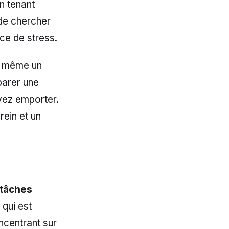
n tenant
 de chercher
ce de stress.
et même un
parer une
vez emporter.
rein et un
 tâches
 qui est
ncentrant sur