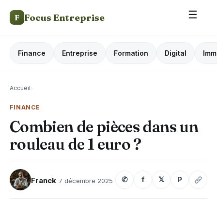
☰
Focus Entreprise
F
Finance
Entreprise
Formation
Digital
Imm
Accueil
›
FINANCE
Combien de pièces dans un
rouleau de 1 euro ?
✆
f
𝕏
P
Franck
7 décembre 2025