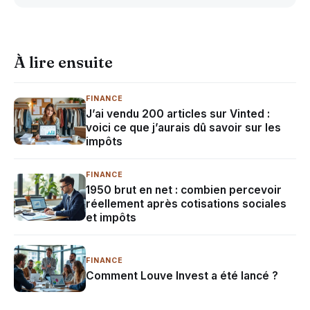
À lire ensuite
FINANCE
J’ai vendu 200 articles sur Vinted :
voici ce que j’aurais dû savoir sur les
impôts
FINANCE
1950 brut en net : combien percevoir
réellement après cotisations sociales
et impôts
FINANCE
Comment Louve Invest a été lancé ?