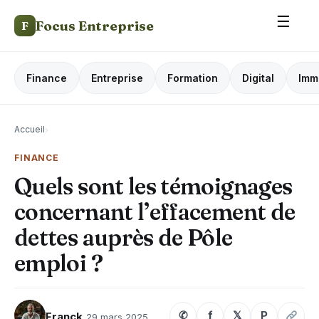
☰
Focus Entreprise
F
Finance
Entreprise
Formation
Digital
Imm
Accueil
›
FINANCE
Quels sont les témoignages
concernant l’effacement de
dettes auprès de Pôle
emploi ?
✆
f
𝕏
P
Franck
29 mars 2025