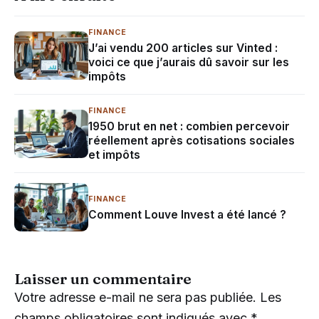
FINANCE
J’ai vendu 200 articles sur Vinted :
voici ce que j’aurais dû savoir sur les
impôts
FINANCE
1950 brut en net : combien percevoir
réellement après cotisations sociales
et impôts
FINANCE
Comment Louve Invest a été lancé ?
Laisser un commentaire
Votre adresse e-mail ne sera pas publiée.
Les
champs obligatoires sont indiqués avec
*