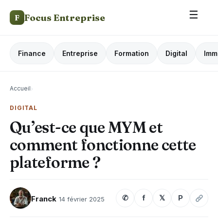
☰
Focus Entreprise
F
Finance
Entreprise
Formation
Digital
Imm
Accueil
›
DIGITAL
Qu’est-ce que MYM et
comment fonctionne cette
plateforme ?
✆
f
𝕏
P
Franck
14 février 2025