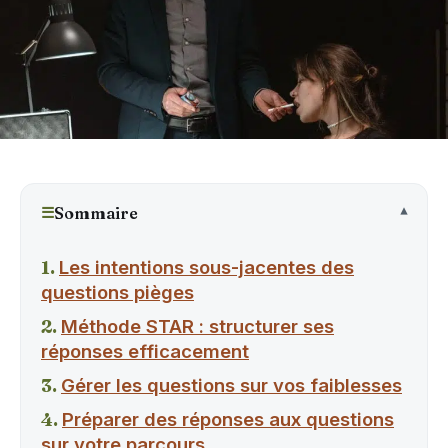
☰
Sommaire
Les intentions sous-jacentes des
questions pièges
Méthode STAR : structurer ses
réponses efficacement
Gérer les questions sur vos faiblesses
Préparer des réponses aux questions
sur votre parcours