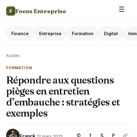
☰
Focus Entreprise
F
Finance
Entreprise
Formation
Digital
Imm
Accueil
›
FORMATION
Répondre aux questions
pièges en entretien
d’embauche : stratégies et
exemples
✆
f
𝕏
P
Franck
12 mars 2025