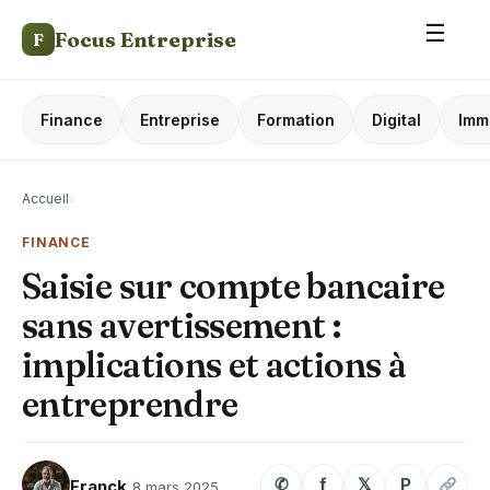
☰
Focus Entreprise
F
Finance
Entreprise
Formation
Digital
Imm
Accueil
›
FINANCE
Saisie sur compte bancaire
sans avertissement :
implications et actions à
entreprendre
✆
f
𝕏
P
Franck
8 mars 2025