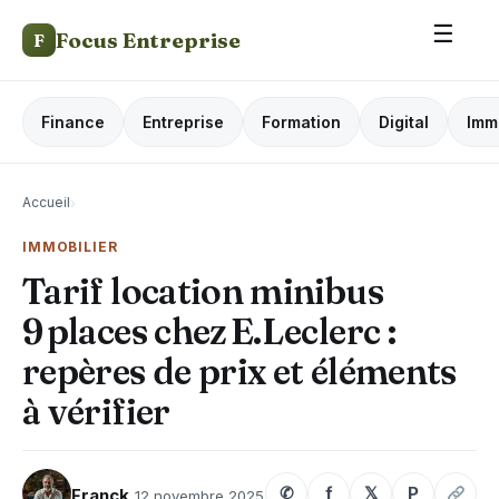
☰
Focus Entreprise
F
Finance
Entreprise
Formation
Digital
Imm
Accueil
›
IMMOBILIER
Tarif location minibus
9 places chez E.Leclerc :
repères de prix et éléments
à vérifier
✆
f
𝕏
P
Franck
12 novembre 2025