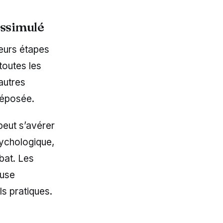
issimulé
ieurs étapes
toutes les
autres
déposée.
peut s’avérer
sychologique,
bat. Les
euse
ls pratiques.