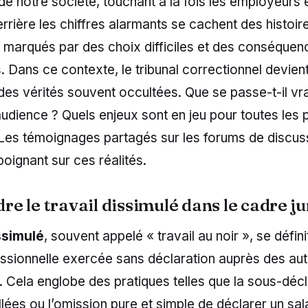
de notre société, touchant à la fois les employeurs e
rière les chiffres alarmants se cachent des histoir
 marqués par des choix difficiles et des conséquen
 Dans ce contexte, le tribunal correctionnel devien
 des vérités souvent occultées. Que se passe-t-il v
audience ? Quels enjeux sont en jeu pour toutes les 
 Les témoignages partagés sur les forums de discuss
poignant sur ces réalités.
e le travail dissimulé dans le cadre ju
issimulé
, souvent appelé « travail au noir », se déf
essionnelle exercée sans déclaration auprès des aut
 Cela englobe des pratiques telles que la sous-décl
llées ou l’omission pure et simple de déclarer un sal