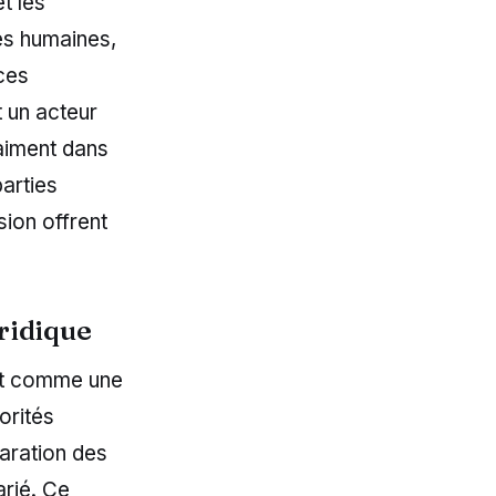
t les
es humaines,
ces
t un acteur
raiment dans
parties
ion offrent
ridique
init comme une
orités
aration des
arié. Ce