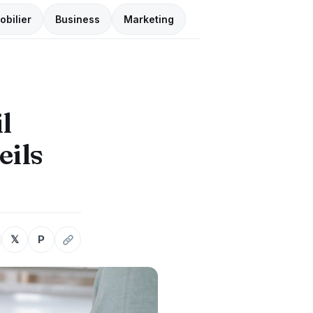
obilier
Business
Marketing
l
eils
𝕏
P