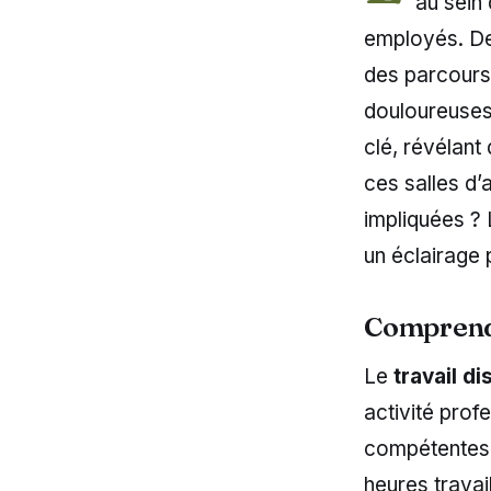
au sein 
employés. Der
des parcours
douloureuses.
clé, révélant
ces salles d’
impliquées ?
un éclairage 
Comprendr
Le
travail d
activité prof
compétentes.
heures travai