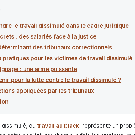
e
re le travail dissimulé dans le cadre juridique
rets : des salariés face à la justice
 déterminant des tribunaux correctionnels
 pratiques pour les victimes de travail dissimulé
ignage : une arme puissante
nir pour la lutte contre le travail dissimulé ?
tions appliquées par les tribunaux
ion
l dissimulé, ou
travail au black
, représente un prob