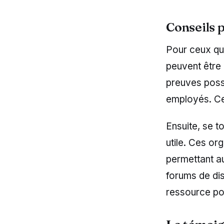
Conseils p
Pour ceux qui
peuvent être 
preuves possi
employés. Cet
Ensuite, se t
utile. Ces or
permettant au
forums de di
ressource pou