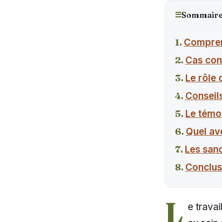
☰
Sommair
Comprend
Cas conc
Le rôle
Conseils
Le témo
Quel ave
Les sanc
Conclus
L
e travai