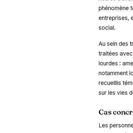
phénomène to
entreprises, 
social.
Au sein des t
traitées ave
lourdes : ame
notamment lor
recueillis té
sur les vies 
Cas concre
Les personnes