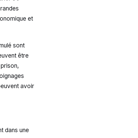
grandes
économique et
imulé sont
euvent être
prison,
moignages
peuvent avoir
nt dans une