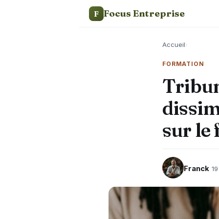
Focus Entreprise
F
Accueil
›
FORMATION
Tribun
dissim
sur le
Franck
19