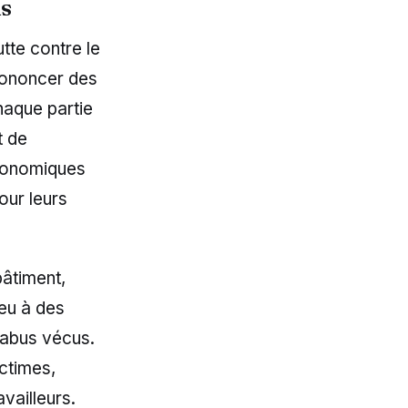
ls
tte contre le
prononcer des
haque partie
t de
économiques
pour leurs
bâtiment,
ieu à des
 abus vécus.
ictimes,
vailleurs.