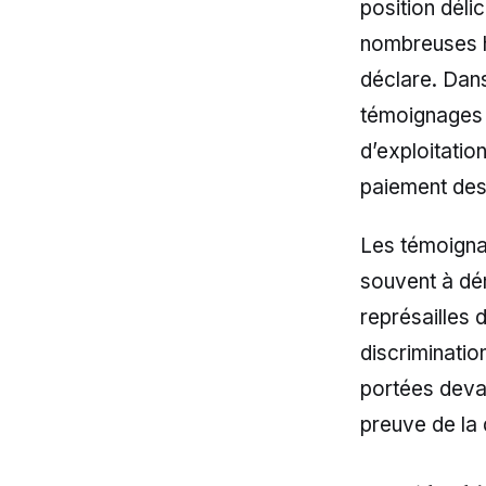
position déli
nombreuses h
déclare. Dans
témoignages d
d’exploitation
paiement des
Les témoigna
souvent à dén
représailles 
discriminatio
portées devan
preuve de la 