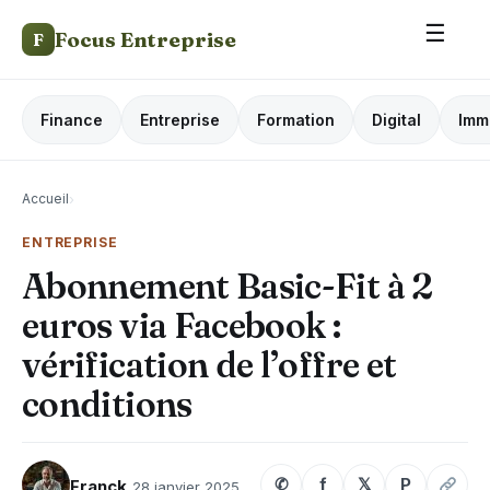
☰
Focus Entreprise
F
Finance
Entreprise
Formation
Digital
Imm
Accueil
›
ENTREPRISE
Abonnement Basic-Fit à 2
euros via Facebook :
vérification de l’offre et
conditions
✆
f
𝕏
P
Franck
28 janvier 2025