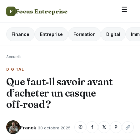
☰
Focus Entreprise
F
Finance
Entreprise
Formation
Digital
Imm
Accueil
›
DIGITAL
Que faut‑il savoir avant
d’acheter un casque
off‑road ?
✆
f
𝕏
P
Franck
30 octobre 2025