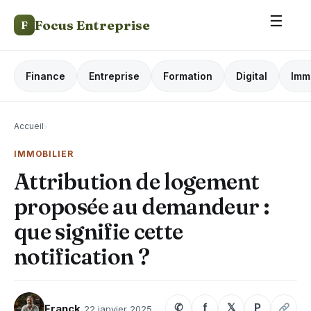
☰
Focus Entreprise
F
Finance
Entreprise
Formation
Digital
Imm
Accueil
›
IMMOBILIER
Attribution de logement
proposée au demandeur :
que signifie cette
notification ?
✆
f
𝕏
P
Franck
22 janvier 2025