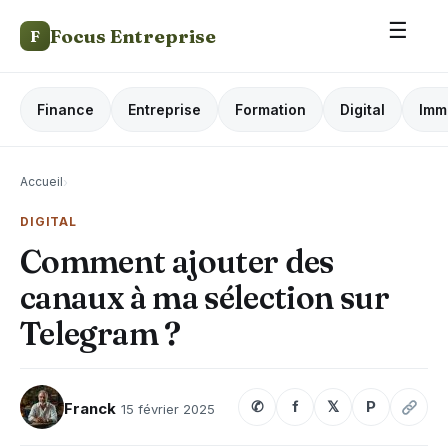
☰
Focus Entreprise
F
Finance
Entreprise
Formation
Digital
Imm
Accueil
›
DIGITAL
Comment ajouter des
canaux à ma sélection sur
Telegram ?
✆
f
𝕏
P
Franck
15 février 2025