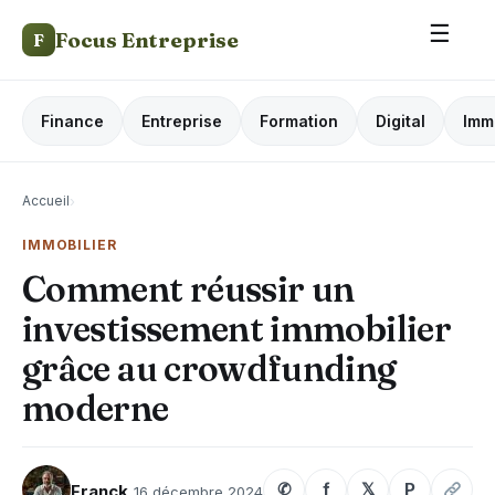
☰
Focus Entreprise
F
Finance
Entreprise
Formation
Digital
Imm
Accueil
›
IMMOBILIER
Comment réussir un
investissement immobilier
grâce au crowdfunding
moderne
✆
f
𝕏
P
Franck
16 décembre 2024