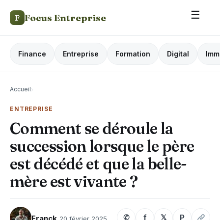
☰
Focus Entreprise
F
Finance
Entreprise
Formation
Digital
Imm
Accueil
›
ENTREPRISE
Comment se déroule la
succession lorsque le père
est décédé et que la belle-
mère est vivante ?
✆
f
𝕏
P
Franck
20 février 2025