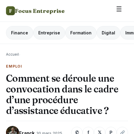
☰
Focus Entreprise
F
Finance
Entreprise
Formation
Digital
Imm
Accueil
›
EMPLOI
Comment se déroule une
convocation dans le cadre
d’une procédure
d’assistance éducative ?
✆
f
𝕏
P
Franck
30 mars 2025