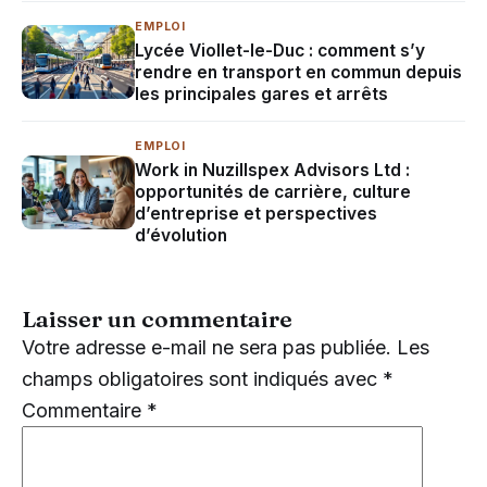
EMPLOI
Lycée Viollet-le-Duc : comment s’y
rendre en transport en commun depuis
les principales gares et arrêts
EMPLOI
Work in Nuzillspex Advisors Ltd :
opportunités de carrière, culture
d’entreprise et perspectives
d’évolution
Laisser un commentaire
Votre adresse e-mail ne sera pas publiée.
Les
champs obligatoires sont indiqués avec
*
Commentaire
*