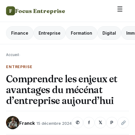
☰
Focus Entreprise
F
Finance
Entreprise
Formation
Digital
Imm
Accueil
›
ENTREPRISE
Comprendre les enjeux et
avantages du mécénat
d’entreprise aujourd’hui
✆
f
𝕏
P
Franck
15 décembre 2024