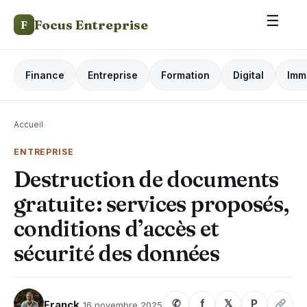
☰
Focus Entreprise
F
Finance
Entreprise
Formation
Digital
Imm
Accueil
›
ENTREPRISE
Destruction de documents
gratuite : services proposés,
conditions d’accès et
sécurité des données
✆
f
𝕏
P
Franck
16 novembre 2025