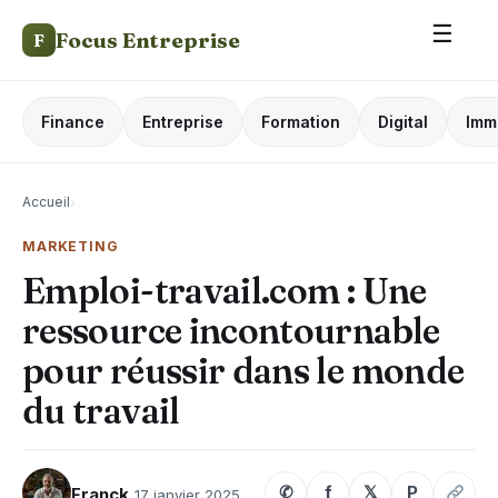
☰
Focus Entreprise
F
Finance
Entreprise
Formation
Digital
Imm
Accueil
›
MARKETING
Emploi-travail.com : Une
ressource incontournable
pour réussir dans le monde
du travail
✆
f
𝕏
P
Franck
17 janvier 2025