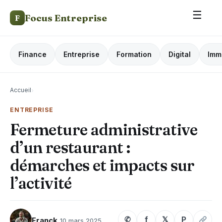
☰
Focus Entreprise
F
Finance
Entreprise
Formation
Digital
Imm
Accueil
›
ENTREPRISE
Fermeture administrative
d’un restaurant :
démarches et impacts sur
l’activité
✆
f
𝕏
P
Franck
10 mars 2025