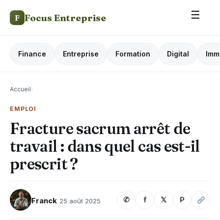
☰
Focus Entreprise
F
Finance
Entreprise
Formation
Digital
Imm
Accueil
›
EMPLOI
Fracture sacrum arrêt de
travail : dans quel cas est-il
prescrit ?
✆
f
𝕏
P
Franck
25 août 2025