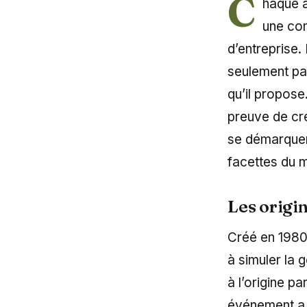
C
haque a
une com
d’entreprise.
seulement par
qu’il propose.
preuve de cré
se démarquer
facettes du m
Les origi
Créé en 1980
à simuler la 
à l’origine 
événement a r