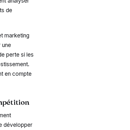
ent analyser
ts de
et marketing
r une
e perte si les
vestissement.
ant en compte
mpétition
ment
de développer