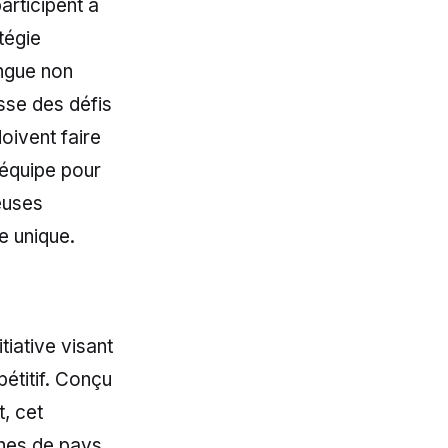
articipent à
tégie
ngue non
sse des défis
doivent faire
’équipe pour
euses
e unique.
itiative visant
étitif. Conçu
, cet
ines de pays.