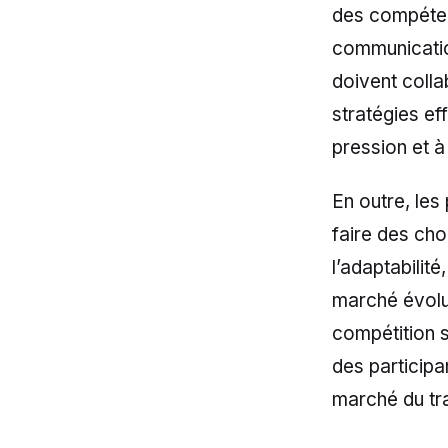
des compétenc
communicatio
doivent coll
stratégies ef
pression et à
En outre, les
faire des cho
l’adaptabilit
marché évolu
compétition 
des participa
marché du tra