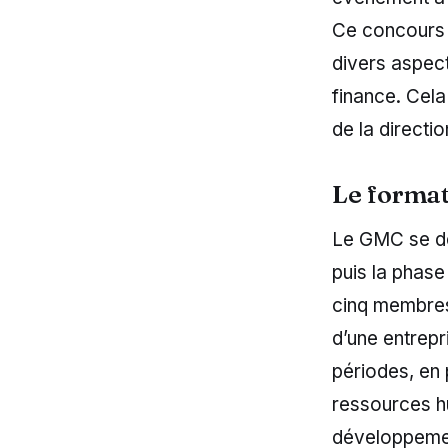
Ce concours e
divers aspect
finance. Cela
de la directi
Le format
Le GMC se dé
puis la phas
cinq membres,
d’une entrepri
périodes, en 
ressources hu
développeme