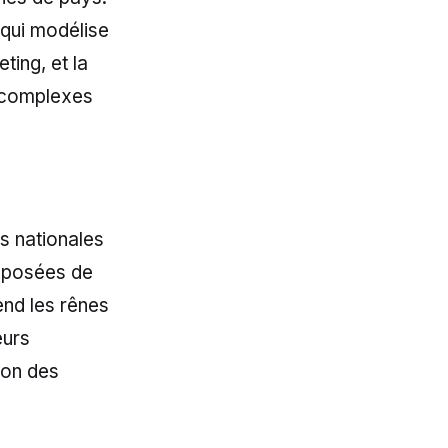
 qui modélise
ting, et la
s complexes
s nationales
omposées de
end les rênes
eurs
ion des