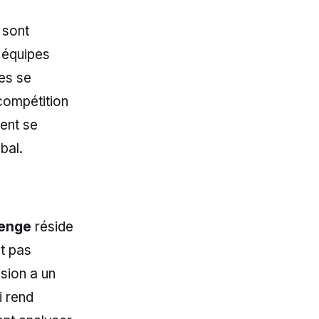
 sont
s équipes
les se
compétition
ment se
bal.
lenge
réside
nt pas
sion a un
i rend