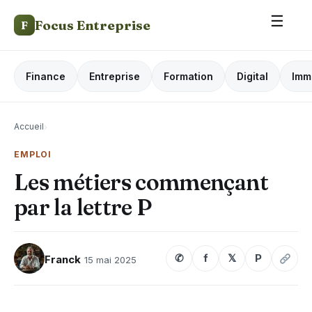
☰
Focus Entreprise
F
Finance
Entreprise
Formation
Digital
Imm
Accueil
›
EMPLOI
Les métiers commençant
par la lettre P
✆
f
𝕏
P
Franck
15 mai 2025