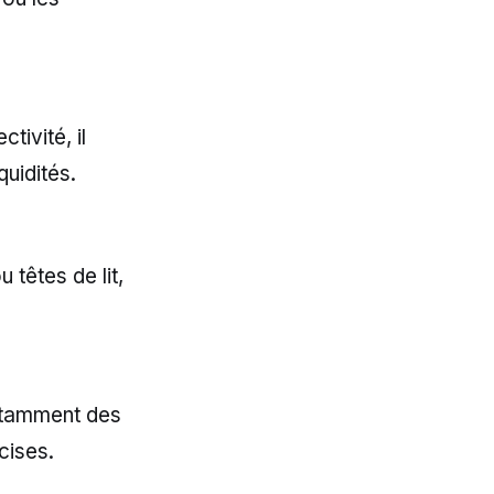
tivité, il
quidités.
 têtes de lit,
notamment des
cises.