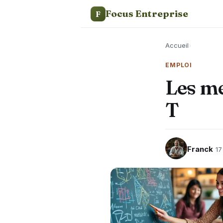
Focus Entreprise
F
Accueil
›
EMPLOI
Les mé
T
Franck
17