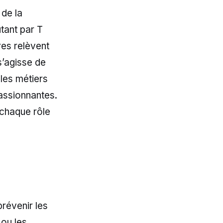
 de la
tant par T
res relèvent
s’agisse de
 les métiers
passionnantes.
 chaque rôle
prévenir les
 ou les