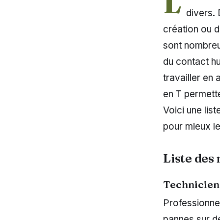
L
divers.
création ou d
sont nombreus
du contact hu
travailler en 
en T permette
Voici une lis
pour mieux l
Liste des
Technicien
Professionnel 
pannes sur de