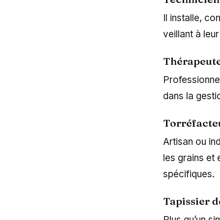
Il installe, c
veillant à leu
Thérapeut
Professionnel
dans la gesti
Torréfacte
Artisan ou ind
les grains et
spécifiques.
Tapissier 
Plus qu’un sim