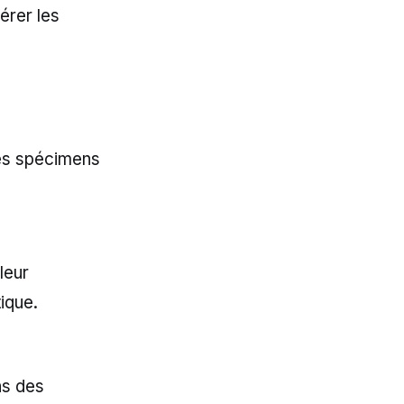
érer les
les spécimens
leur
ique.
ns des