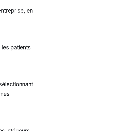
entreprise, en
les patients
n sélectionnant
ômes
s intérieurs,