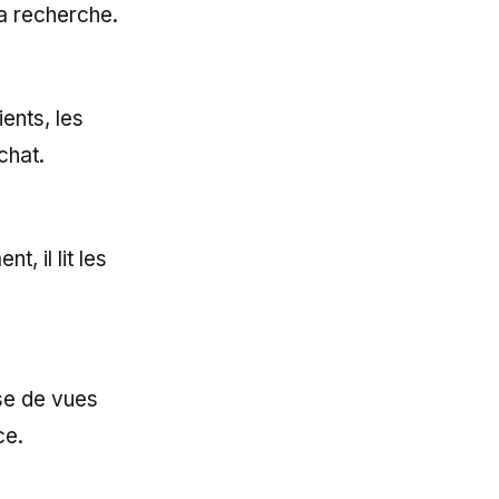
la recherche.
ents, les
chat.
, il lit les
ise de vues
ce.