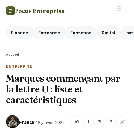
☰
Focus Entreprise
F
Finance
Entreprise
Formation
Digital
Imm
Accueil
›
ENTREPRISE
Marques commençant par
la lettre U : liste et
caractéristiques
✆
f
𝕏
P
Franck
19 janvier 2025