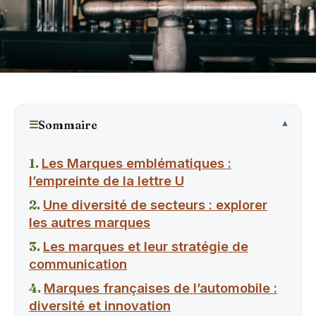
☰
Sommaire
Les Marques emblématiques :
l’empreinte de la lettre U
Une diversité de secteurs : explorer
les autres marques
Les marques et leur stratégie de
communication
Marques françaises de l’automobile :
diversité et innovation