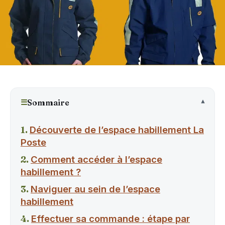
☰
Sommaire
Découverte de l’espace habillement La
Poste
Comment accéder à l’espace
habillement ?
Naviguer au sein de l’espace
habillement
Effectuer sa commande : étape par