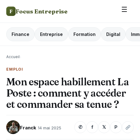
☰
Focus Entreprise
F
Finance
Entreprise
Formation
Digital
Imm
Accueil
›
EMPLOI
Mon espace habillement La
Poste : comment y accéder
et commander sa tenue ?
✆
f
𝕏
P
Franck
14 mai 2025