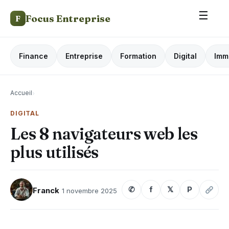
☰
Focus Entreprise
F
Finance
Entreprise
Formation
Digital
Imm
Accueil
›
DIGITAL
Les 8 navigateurs web les
plus utilisés
✆
f
𝕏
P
Franck
1 novembre 2025