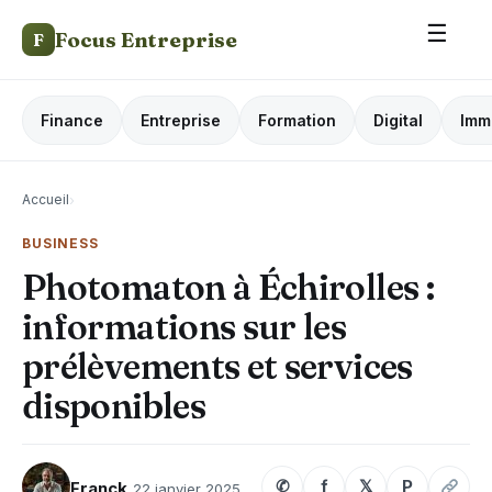
☰
Focus Entreprise
F
Finance
Entreprise
Formation
Digital
Imm
Accueil
›
BUSINESS
Photomaton à Échirolles :
informations sur les
prélèvements et services
disponibles
✆
f
𝕏
P
Franck
22 janvier 2025