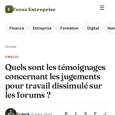
☰
Focus Entreprise
F
Finance
Entreprise
Formation
Digital
Imm
Accueil
›
EMPLOI
Quels sont les témoignages
concernant les jugements
pour travail dissimulé sur
les forums ?
✆
f
𝕏
P
Franck
11 mars 2025