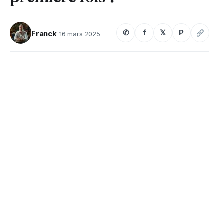
✆
f
𝕏
P
Franck
16 mars 2025