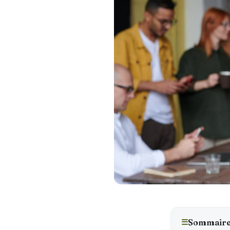
☰
Sommair