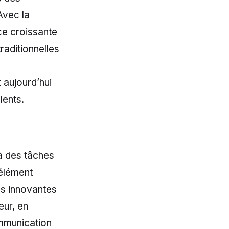
Avec la
ce croissante
raditionnelles
,
 aujourd’hui
lents.
 à des tâches
’élément
ns innovantes
eur, en
ommunication