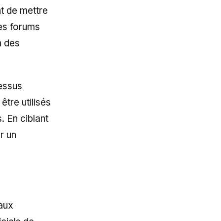
t de mettre
des forums
n des
essus
tre utilisés
 En ciblant
r un
 aux