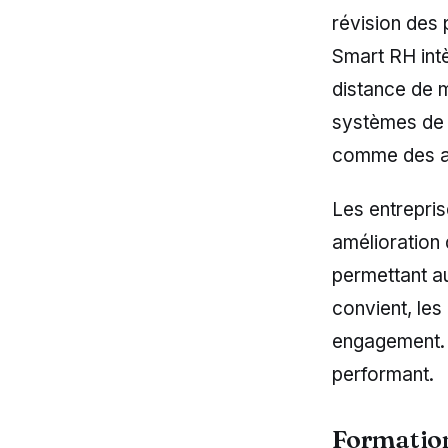
révision des p
Smart RH intè
distance de m
systèmes de v
comme des al
Les entrepris
amélioration 
permettant au
convient, les
engagement. 
performant.
Formation 