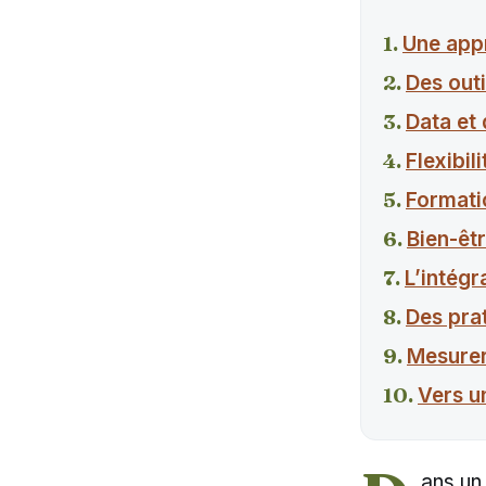
Une app
Des out
Data et 
Flexibil
Formatio
Bien-êtr
L’intégra
Des pra
Mesurer
Vers u
ans un