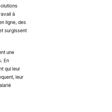
solutions
avail à
n ligne, des
et surgissent
ent une
s. En
t qui leur
équent, leur
larié