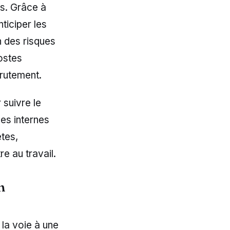
ns. Grâce à
ticiper les
on des risques
ostes
crutement.
 suivre le
es internes
tes,
e au travail.
n
 la voie à une