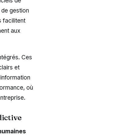
iciels de
s de gestion
facilitent
ment aux
ntégrés. Ces
lairs et
’information
rformance, où
ntreprise.
dictive
humaines