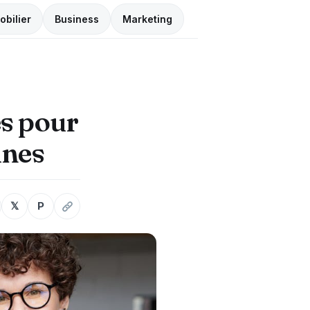
obilier
Business
Marketing
es pour
ines
𝕏
P